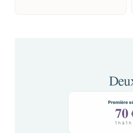
Deux
Première s
70 
1 h à 1 h