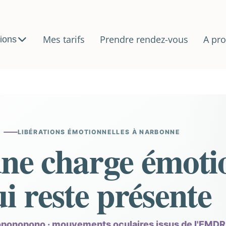
Mes tarifs
Prendre rendez-vous
A pr
ions
LIBÉRATIONS ÉMOTIONNELLES À NARBONNE
ne charge émoti
i reste présente
'oponopono · mouvements oculaires issus de l'EMDR