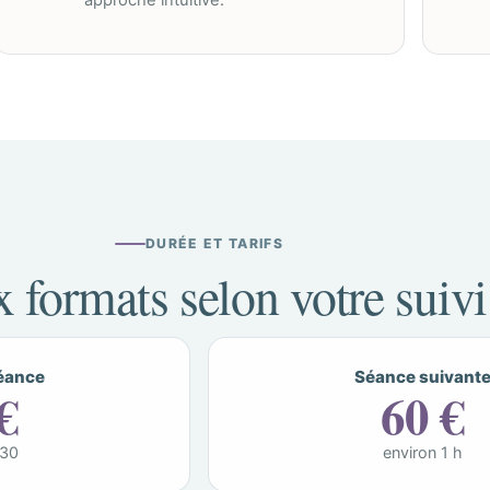
approche intuitive.
DURÉE ET TARIFS
 formats selon votre suivi
éance
Séance suivant
€
60 €
 30
environ 1 h